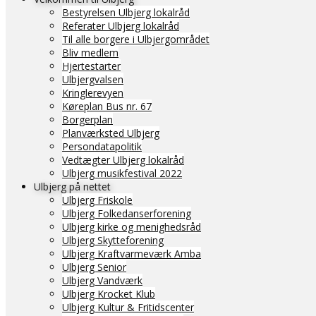
Bestyrelsen Ulbjerg lokalråd
Referater Ulbjerg lokalråd
Til alle borgere i Ulbjergområdet
Bliv medlem
Hjertestarter
Ulbjergvalsen
Kringlerevyen
Køreplan Bus nr. 67
Borgerplan
Planværksted Ulbjerg
Persondatapolitik
Vedtægter Ulbjerg lokalråd
Ulbjerg musikfestival 2022
Ulbjerg på nettet
Ulbjerg Friskole
Ulbjerg Folkedanserforening
Ulbjerg kirke og menighedsråd
Ulbjerg Skytteforening
Ulbjerg Kraftvarmeværk Amba
Ulbjerg Senior
Ulbjerg Vandværk
Ulbjerg Krocket Klub
Ulbjerg Kultur & Fritidscenter