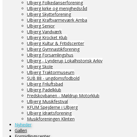
Ulbjerg Folkedanserforening
Ulbjerg kirke og menighedsråd
Ulbjerg Skytteforening
Ulbjerg Kraftvarmeværk Amba
Ulbjerg Senior
Ulbjerg Vandværk
Ulbjerg Krocket Klub
Ulbjerg Kultur & Fritidscenter
Ulbjerg Gymnastikforening
Ulbjerg Forsamlingshus
Ulbjerg - Lynderup Lokalhistorisk Arkiv
Ulbjerg Skole
Ulbjerg Traktormuseum
SUB 88 - ungdomsfodbold
Ulbjerg Friluftsbad
Ulbjerg Padelklub
Fredskovbanen - Møldrup Motorklub
Ulbjerg Musikfestival
KFUM Spejderne i Ulbjerg
Ulbjerg Idrætsforening
Musikforeningen Klinten
Nyheder
Galleri
Formidlingscenter