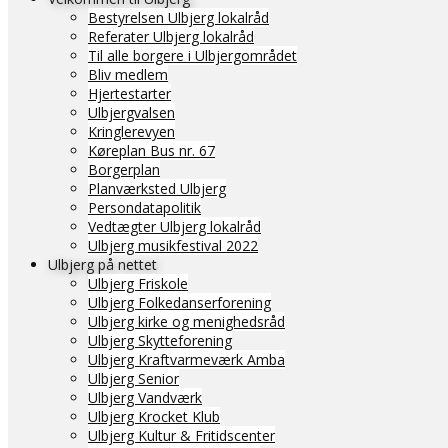
Bestyrelsen Ulbjerg lokalråd
Referater Ulbjerg lokalråd
Til alle borgere i Ulbjergområdet
Bliv medlem
Hjertestarter
Ulbjergvalsen
Kringlerevyen
Køreplan Bus nr. 67
Borgerplan
Planværksted Ulbjerg
Persondatapolitik
Vedtægter Ulbjerg lokalråd
Ulbjerg musikfestival 2022
Ulbjerg på nettet
Ulbjerg Friskole
Ulbjerg Folkedanserforening
Ulbjerg kirke og menighedsråd
Ulbjerg Skytteforening
Ulbjerg Kraftvarmeværk Amba
Ulbjerg Senior
Ulbjerg Vandværk
Ulbjerg Krocket Klub
Ulbjerg Kultur & Fritidscenter