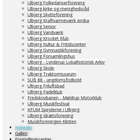
Ulbjerg Folkedanserforening
Ulbjerg kirke og menighedsråd
Ulbjerg Skytteforening
Ulbjerg Kraftvarmeværk Amba
Ulbjerg Senior
Ulbjerg Vandværk
Ulbjerg Krocket Klub
Ulbjerg Kultur & Fritidscenter
Ulbjerg Gymnastikforening
Ulbjerg Forsamlingshus
Ulbjerg - Lynderup Lokalhistorisk Arkiv
Ulbjerg Skole
Ulbjerg Traktormuseum
SUB 88 - ungdomsfodbold
Ulbjerg Friluftsbad
Ulbjerg Padelklub
Fredskovbanen - Møldrup Motorklub
Ulbjerg Musikfestival
KFUM Spejderne i Ulbjerg
Ulbjerg Idrætsforening
Musikforeningen Klinten
Nyheder
Galleri
Formidlingscenter