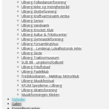
Ulbjerg Folkedanserforening
Ulbjerg kirke og menighedsråd
Ulbjerg Skytteforening
Ulbjerg Kraftvarmeværk Amba
Ulbjerg Senior
Ulbjerg Vandværk
Ulbjerg Krocket Klub
Ulbjerg Kultur & Fritidscenter
Ulbjerg Gymnastikforening
Ulbjerg Forsamlingshus
Ulbjerg - Lynderup Lokalhistorisk Arkiv
Ulbjerg Skole
Ulbjerg Traktormuseum
SUB 88 - ungdomsfodbold
Ulbjerg Friluftsbad
Ulbjerg Padelklub
Fredskovbanen - Møldrup Motorklub
Ulbjerg Musikfestival
KFUM Spejderne i Ulbjerg
Ulbjerg Idrætsforening
Musikforeningen Klinten
Nyheder
Galleri
Formidlingscenter