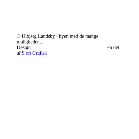
© Ulbjerg Landsby - byen med de mange
muligheder....
Design
Schrøder Web - responsivt webdesign
en del
af
S
ort Grafisk