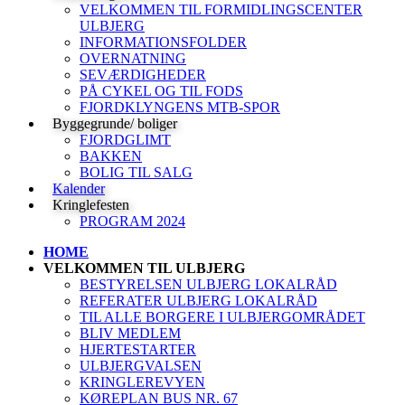
VELKOMMEN TIL FORMIDLINGSCENTER
ULBJERG
INFORMATIONSFOLDER
OVERNATNING
SEVÆRDIGHEDER
PÅ CYKEL OG TIL FODS
FJORDKLYNGENS MTB-SPOR
Byggegrunde/ boliger
FJORDGLIMT
BAKKEN
BOLIG TIL SALG
Kalender
Kringlefesten
PROGRAM 2024
HOME
VELKOMMEN TIL ULBJERG
BESTYRELSEN ULBJERG LOKALRÅD
REFERATER ULBJERG LOKALRÅD
TIL ALLE BORGERE I ULBJERGOMRÅDET
BLIV MEDLEM
HJERTESTARTER
ULBJERGVALSEN
KRINGLEREVYEN
KØREPLAN BUS NR. 67