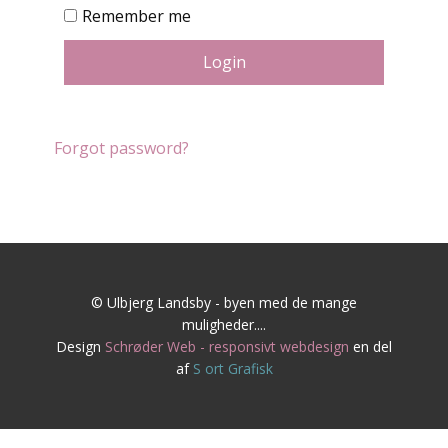
Remember me
Login
Forgot password?
© Ulbjerg Landsby - byen med de mange
muligheder....
Design
Schrøder Web - responsivt webdesign
en del
af
S
ort Grafisk