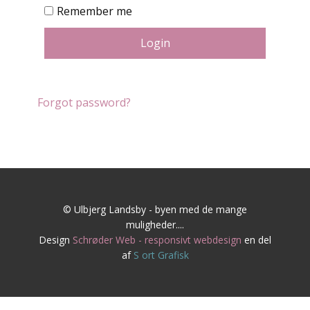
Remember me
Login
Forgot password?
© Ulbjerg Landsby - byen med de mange
muligheder....
Design
Schrøder Web - responsivt webdesign
en del
af
S
ort Grafisk