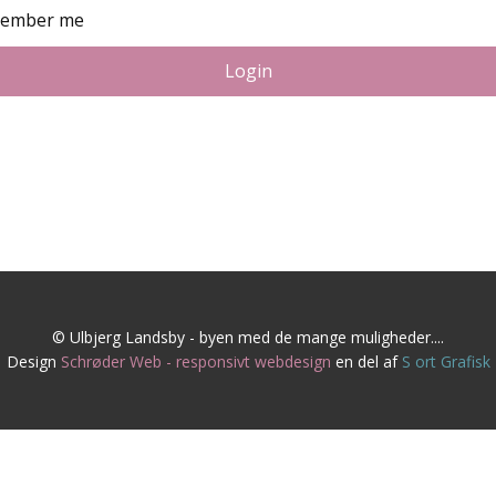
ember me
Login
© Ulbjerg Landsby - byen med de mange muligheder....
Design
Schrøder Web - responsivt webdesign
en del af
S
ort Grafisk