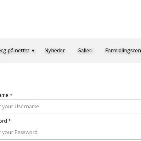
erg på nettet
Nyheder
Galleri
Formidlingscen
ame *
ord *