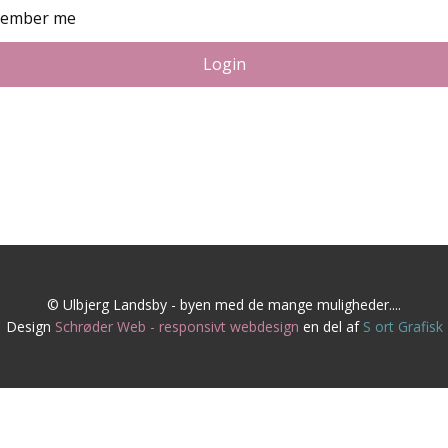
ember me
Login
© Ulbjerg Landsby - byen med de mange muligheder....
Design
Schrøder Web - responsivt webdesign
en del af
S
ort Grafisk