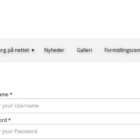
erg på nettet
Nyheder
Galleri
Formidlingscen
ame *
ord *