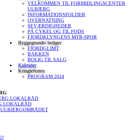
VELKOMMEN TIL FORMIDLINGSCENTER
ULBJERG
INFORMATIONSFOLDER
OVERNATNING
SEVÆRDIGHEDER
PÅ CYKEL OG TIL FODS
FJORDKLYNGENS MTB-SPOR
Byggegrunde/ boliger
FJORDGLIMT
BAKKEN
BOLIG TIL SALG
Kalender
Kringlefesten
PROGRAM 2024
RG
JERG LOKALRÅD
G LOKALRÅD
 I ULBJERGOMRÅDET
67