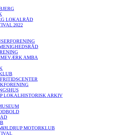
BJERG
K
RG LOKALRÅD
IVAL 2022
NSERFORENING
 MENIGHEDSRÅD
RENING
RMEVÆRK AMBA
K
 KLUB
 FRITIDSCENTER
IKFORENING
INGSHUS
P LOKALHISTORISK ARKIV
MUSEUM
FODBOLD
BAD
UB
 MØLDRUP MOTORKLUB
TIVAL