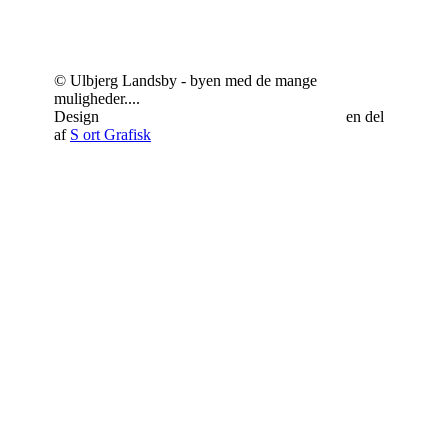
© Ulbjerg Landsby - byen med de mange
muligheder....
Design
Schrøder Web - responsivt webdesign
en del
af
S
ort Grafisk