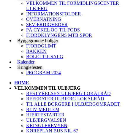
VELKOMMEN TIL FORMIDLINGSCENTER
ULBJERG
INFORMATIONSFOLDER
OVERNATNING
SEVÆRDIGHEDER
PÅ CYKEL OG TIL FODS
FJORDKLYNGENS MTB-SPOR
Byggegrunde/ boliger
FJORDGLIMT
BAKKEN
BOLIG TIL SALG
Kalender
Kringlefesten
PROGRAM 2024
HOME
VELKOMMEN TIL ULBJERG
BESTYRELSEN ULBJERG LOKALRÅD
REFERATER ULBJERG LOKALRÅD
TIL ALLE BORGERE I ULBJERGOMRÅDET
BLIV MEDLEM
HJERTESTARTER
ULBJERGVALSEN
KRINGLEREVYEN
KØREPLAN BUS NR. 67