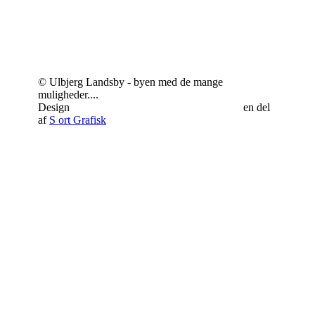
© Ulbjerg Landsby - byen med de mange
muligheder....
Design
Schrøder Web - responsivt webdesign
en del
af
S
ort Grafisk