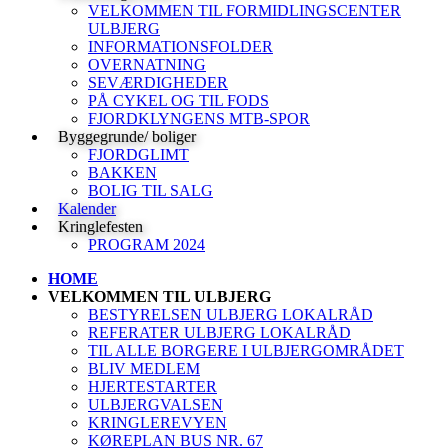
VELKOMMEN TIL FORMIDLINGSCENTER
ULBJERG
INFORMATIONSFOLDER
OVERNATNING
SEVÆRDIGHEDER
PÅ CYKEL OG TIL FODS
FJORDKLYNGENS MTB-SPOR
Byggegrunde/ boliger
FJORDGLIMT
BAKKEN
BOLIG TIL SALG
Kalender
Kringlefesten
PROGRAM 2024
HOME
VELKOMMEN TIL ULBJERG
BESTYRELSEN ULBJERG LOKALRÅD
REFERATER ULBJERG LOKALRÅD
TIL ALLE BORGERE I ULBJERGOMRÅDET
BLIV MEDLEM
HJERTESTARTER
ULBJERGVALSEN
KRINGLEREVYEN
KØREPLAN BUS NR. 67