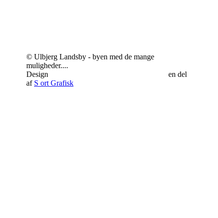
© Ulbjerg Landsby - byen med de mange
muligheder....
Design
Schrøder Web - responsivt webdesign
en del
af
S
ort Grafisk