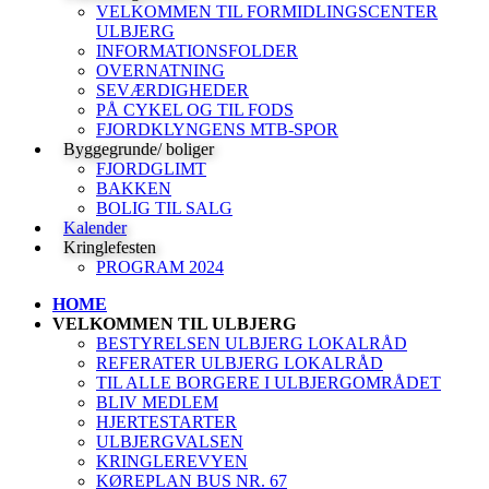
VELKOMMEN TIL FORMIDLINGSCENTER
ULBJERG
INFORMATIONSFOLDER
OVERNATNING
SEVÆRDIGHEDER
PÅ CYKEL OG TIL FODS
FJORDKLYNGENS MTB-SPOR
Byggegrunde/ boliger
FJORDGLIMT
BAKKEN
BOLIG TIL SALG
Kalender
Kringlefesten
PROGRAM 2024
HOME
VELKOMMEN TIL ULBJERG
BESTYRELSEN ULBJERG LOKALRÅD
REFERATER ULBJERG LOKALRÅD
TIL ALLE BORGERE I ULBJERGOMRÅDET
BLIV MEDLEM
HJERTESTARTER
ULBJERGVALSEN
KRINGLEREVYEN
KØREPLAN BUS NR. 67