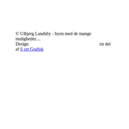
© Ulbjerg Landsby - byen med de mange
muligheder....
Design
Schrøder Web - responsivt webdesign
en del
af
S
ort Grafisk