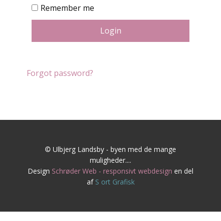
Remember me
Login
Forgot password?
© Ulbjerg Landsby - byen med de mange
muligheder....
Design
Schrøder Web - responsivt webdesign
en del
af
S
ort Grafisk