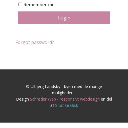
Remember me
Login
Forgot password?
© Ulbjerg Landsby - byen med de mange
muligheder....
Design
Schrøder Web - responsivt webdesign
en del
af
S
ort Grafisk