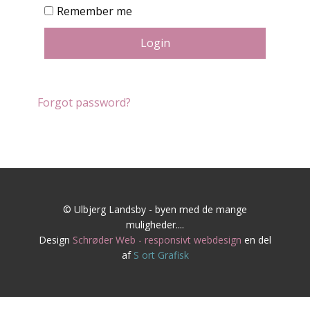
Remember me
Login
Forgot password?
© Ulbjerg Landsby - byen med de mange
muligheder....
Design
Schrøder Web - responsivt webdesign
en del
af
S
ort Grafisk