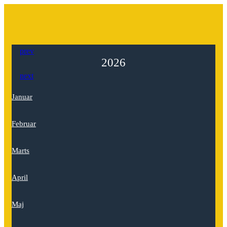
prev
2026
next
Januar
Februar
Marts
April
Maj