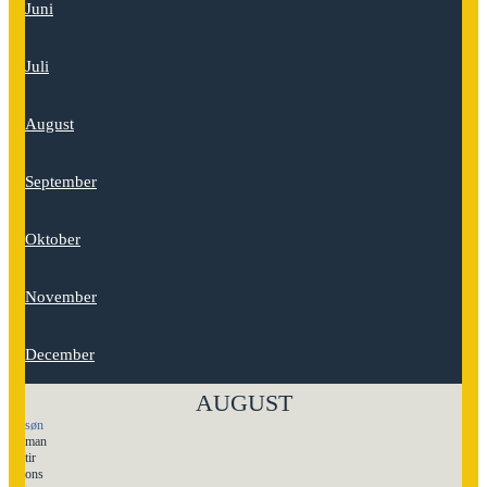
Juni
Juli
August
September
Oktober
November
December
AUGUST
søn
man
tir
ons