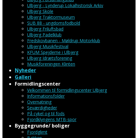
Ulbjerg - Lynderup Lokalhistorisk Arkiv
Ulbjerg Skole
Ulbjerg Traktormuseum
SUB 88 - ungdomsfodbold
Ulbjerg Friluftsbad
Ulbjerg Padelklub
Fredskovbanen - Møldrup Motorklub
Ulbjerg Musikfestival
KFUM Spejderne i Ulbjerg
Ulbjerg Idrætsforening
Musikforeningen Klinten
Nyheder
Galleri
Formidlingscenter
Velkommen til formidlingscenter Ulbjerg
Informationsfolder
Overnatning
Seværdigheder
På cykel og til fods
Fjordklyngens MTB-spor
Byggegrunde/ boliger
Fjordglimt
Bakken