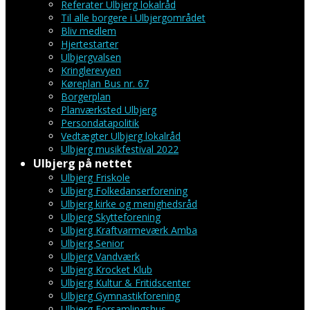
Referater Ulbjerg lokalråd
Til alle borgere i Ulbjergområdet
Bliv medlem
Hjertestarter
Ulbjergvalsen
Kringlerevyen
Køreplan Bus nr. 67
Borgerplan
Planværksted Ulbjerg
Persondatapolitik
Vedtægter Ulbjerg lokalråd
Ulbjerg musikfestival 2022
Ulbjerg på nettet
Ulbjerg Friskole
Ulbjerg Folkedanserforening
Ulbjerg kirke og menighedsråd
Ulbjerg Skytteforening
Ulbjerg Kraftvarmeværk Amba
Ulbjerg Senior
Ulbjerg Vandværk
Ulbjerg Krocket Klub
Ulbjerg Kultur & Fritidscenter
Ulbjerg Gymnastikforening
Ulbjerg Forsamlingshus