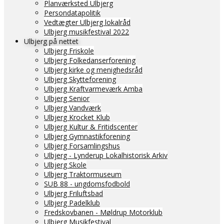
Planværksted Ulbjerg
Persondatapolitik
Vedtægter Ulbjerg lokalråd
Ulbjerg musikfestival 2022
Ulbjerg på nettet
Ulbjerg Friskole
Ulbjerg Folkedanserforening
Ulbjerg kirke og menighedsråd
Ulbjerg Skytteforening
Ulbjerg Kraftvarmeværk Amba
Ulbjerg Senior
Ulbjerg Vandværk
Ulbjerg Krocket Klub
Ulbjerg Kultur & Fritidscenter
Ulbjerg Gymnastikforening
Ulbjerg Forsamlingshus
Ulbjerg - Lynderup Lokalhistorisk Arkiv
Ulbjerg Skole
Ulbjerg Traktormuseum
SUB 88 - ungdomsfodbold
Ulbjerg Friluftsbad
Ulbjerg Padelklub
Fredskovbanen - Møldrup Motorklub
Ulbjerg Musikfestival