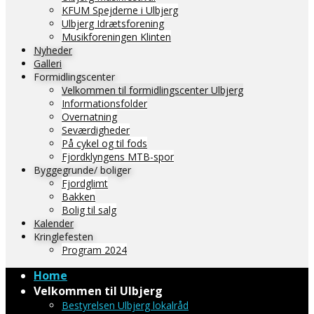
KFUM Spejderne i Ulbjerg
Ulbjerg Idrætsforening
Musikforeningen Klinten
Nyheder
Galleri
Formidlingscenter
Velkommen til formidlingscenter Ulbjerg
Informationsfolder
Overnatning
Seværdigheder
På cykel og til fods
Fjordklyngens MTB-spor
Byggegrunde/ boliger
Fjordglimt
Bakken
Bolig til salg
Kalender
Kringlefesten
Program 2024
Home
Velkommen til Ulbjerg
Bestyrelsen Ulbjerg lokalråd