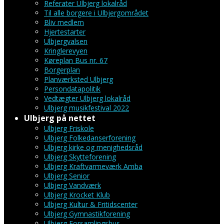
Referater Ulbjerg lokalråd
Til alle borgere i Ulbjergområdet
Bliv medlem
Hjertestarter
Ulbjergvalsen
Kringlerevyen
Køreplan Bus nr. 67
Borgerplan
Planværksted Ulbjerg
Persondatapolitik
Vedtægter Ulbjerg lokalråd
Ulbjerg musikfestival 2022
Ulbjerg på nettet
Ulbjerg Friskole
Ulbjerg Folkedanserforening
Ulbjerg kirke og menighedsråd
Ulbjerg Skytteforening
Ulbjerg Kraftvarmeværk Amba
Ulbjerg Senior
Ulbjerg Vandværk
Ulbjerg Krocket Klub
Ulbjerg Kultur & Fritidscenter
Ulbjerg Gymnastikforening
Ulbjerg Forsamlingshus