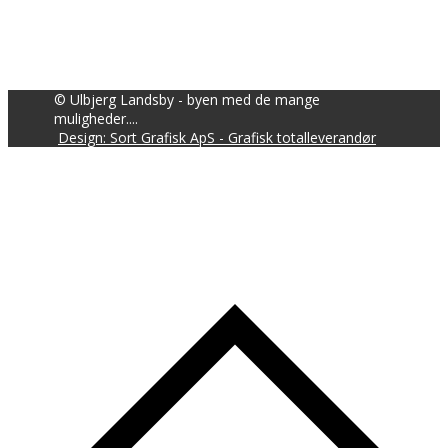
© Ulbjerg Landsby - byen med de mange
muligheder....
Design: Sort Grafisk ApS - Grafisk totalleverandør