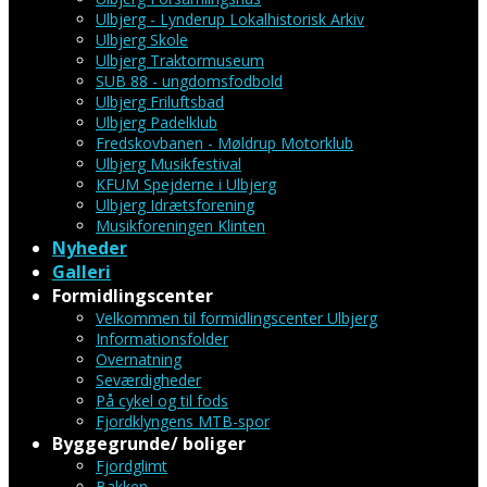
Ulbjerg - Lynderup Lokalhistorisk Arkiv
Ulbjerg Skole
Ulbjerg Traktormuseum
SUB 88 - ungdomsfodbold
Ulbjerg Friluftsbad
Ulbjerg Padelklub
Fredskovbanen - Møldrup Motorklub
Ulbjerg Musikfestival
KFUM Spejderne i Ulbjerg
Ulbjerg Idrætsforening
Musikforeningen Klinten
Nyheder
Galleri
Formidlingscenter
Velkommen til formidlingscenter Ulbjerg
Informationsfolder
Overnatning
Seværdigheder
På cykel og til fods
Fjordklyngens MTB-spor
Byggegrunde/ boliger
Fjordglimt
Bakken