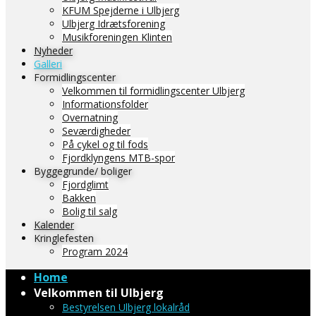
KFUM Spejderne i Ulbjerg
Ulbjerg Idrætsforening
Musikforeningen Klinten
Nyheder
Galleri
Formidlingscenter
Velkommen til formidlingscenter Ulbjerg
Informationsfolder
Overnatning
Seværdigheder
På cykel og til fods
Fjordklyngens MTB-spor
Byggegrunde/ boliger
Fjordglimt
Bakken
Bolig til salg
Kalender
Kringlefesten
Program 2024
Home
Velkommen til Ulbjerg
Bestyrelsen Ulbjerg lokalråd