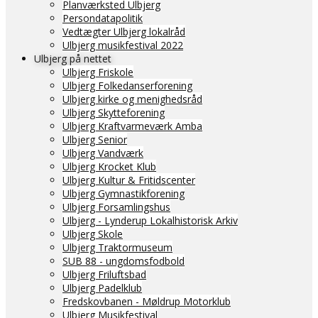
Planværksted Ulbjerg
Persondatapolitik
Vedtægter Ulbjerg lokalråd
Ulbjerg musikfestival 2022
Ulbjerg på nettet
Ulbjerg Friskole
Ulbjerg Folkedanserforening
Ulbjerg kirke og menighedsråd
Ulbjerg Skytteforening
Ulbjerg Kraftvarmeværk Amba
Ulbjerg Senior
Ulbjerg Vandværk
Ulbjerg Krocket Klub
Ulbjerg Kultur & Fritidscenter
Ulbjerg Gymnastikforening
Ulbjerg Forsamlingshus
Ulbjerg - Lynderup Lokalhistorisk Arkiv
Ulbjerg Skole
Ulbjerg Traktormuseum
SUB 88 - ungdomsfodbold
Ulbjerg Friluftsbad
Ulbjerg Padelklub
Fredskovbanen - Møldrup Motorklub
Ulbjerg Musikfestival