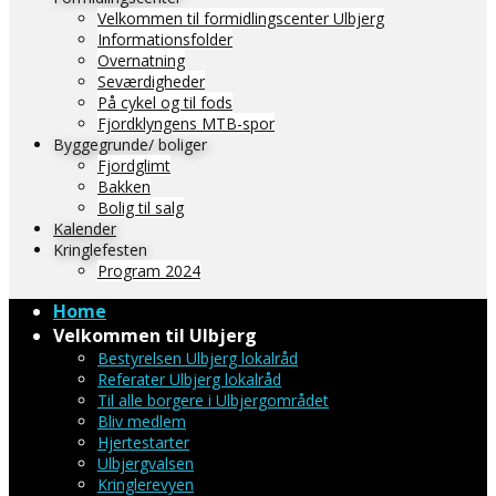
Velkommen til formidlingscenter Ulbjerg
Informationsfolder
Overnatning
Seværdigheder
På cykel og til fods
Fjordklyngens MTB-spor
Byggegrunde/ boliger
Fjordglimt
Bakken
Bolig til salg
Kalender
Kringlefesten
Program 2024
Home
Velkommen til Ulbjerg
Bestyrelsen Ulbjerg lokalråd
Referater Ulbjerg lokalråd
Til alle borgere i Ulbjergområdet
Bliv medlem
Hjertestarter
Ulbjergvalsen
Kringlerevyen