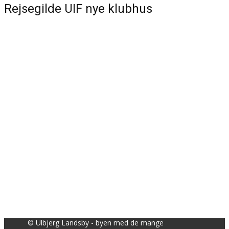
Rejsegilde UIF nye klubhus
© Ulbjerg Landsby - byen med de mange