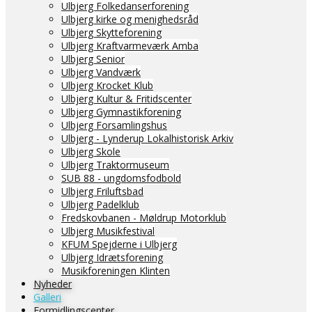
Ulbjerg Folkedanserforening
Ulbjerg kirke og menighedsråd
Ulbjerg Skytteforening
Ulbjerg Kraftvarmeværk Amba
Ulbjerg Senior
Ulbjerg Vandværk
Ulbjerg Krocket Klub
Ulbjerg Kultur & Fritidscenter
Ulbjerg Gymnastikforening
Ulbjerg Forsamlingshus
Ulbjerg - Lynderup Lokalhistorisk Arkiv
Ulbjerg Skole
Ulbjerg Traktormuseum
SUB 88 - ungdomsfodbold
Ulbjerg Friluftsbad
Ulbjerg Padelklub
Fredskovbanen - Møldrup Motorklub
Ulbjerg Musikfestival
KFUM Spejderne i Ulbjerg
Ulbjerg Idrætsforening
Musikforeningen Klinten
Nyheder
Galleri
Formidlingscenter