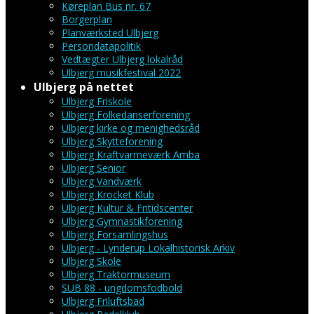
Køreplan Bus nr. 67
Borgerplan
Planværksted Ulbjerg
Persondatapolitik
Vedtægter Ulbjerg lokalråd
Ulbjerg musikfestival 2022
Ulbjerg på nettet
Ulbjerg Friskole
Ulbjerg Folkedanserforening
Ulbjerg kirke og menighedsråd
Ulbjerg Skytteforening
Ulbjerg Kraftvarmeværk Amba
Ulbjerg Senior
Ulbjerg Vandværk
Ulbjerg Krocket Klub
Ulbjerg Kultur & Fritidscenter
Ulbjerg Gymnastikforening
Ulbjerg Forsamlingshus
Ulbjerg - Lynderup Lokalhistorisk Arkiv
Ulbjerg Skole
Ulbjerg Traktormuseum
SUB 88 - ungdomsfodbold
Ulbjerg Friluftsbad