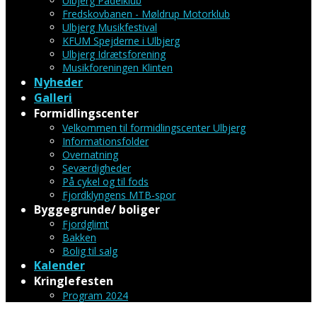
Ulbjerg Padelklub
Fredskovbanen - Møldrup Motorklub
Ulbjerg Musikfestival
KFUM Spejderne i Ulbjerg
Ulbjerg Idrætsforening
Musikforeningen Klinten
Nyheder
Galleri
Formidlingscenter
Velkommen til formidlingscenter Ulbjerg
Informationsfolder
Overnatning
Seværdigheder
På cykel og til fods
Fjordklyngens MTB-spor
Byggegrunde/ boliger
Fjordglimt
Bakken
Bolig til salg
Kalender
Kringlefesten
Program 2024