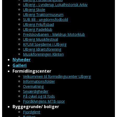
Ulbjerg - Lynderup Lokalhistorisk Arkiv
Ulbjerg Skole
Ulbjerg Traktormuseum
SUB 88 - ungdomsfodbold
Ulbjerg Friluftsbad
Ulbjerg Padelklub
Fredskovbanen - Møldrup Motorklub
Ulbjerg Musikfestival
KFUM Spejderne i Ulbjerg
Ulbjerg Idrætsforening
Musikforeningen Klinten
Nyheder
Galleri
Formidlingscenter
Velkommen til formidlingscenter Ulbjerg
Informationsfolder
Overnatning
Seværdigheder
På cykel og til fods
Fjordklyngens MTB-spor
Byggegrunde/ boliger
Fjordglimt
Bakken