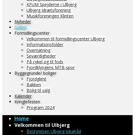
KFUM Spejderne i Ulbjerg
Ulbjerg Idrætsforening
Musikforeningen Klinten
Nyheder
Galleri
Formidlingscenter
Velkommen til formidlingscenter Ulbjerg
Informationsfolder
Overnatning
Seværdigheder
På cykel og til fods
Fjordklyngens MTB-spor
Byggegrunde/ boliger
Fjordglimt
Bakken
Bolig til salg
Kalender
Kringlefesten
Program 2024
Home
Velkommen til Ulbjerg
Bestyrelsen Ulbjerg lokalråd