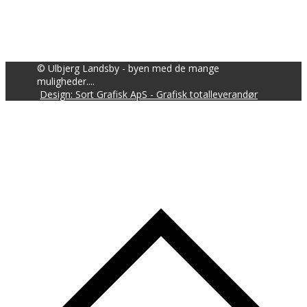
© Ulbjerg Landsby - byen med de mange
muligheder....
Design: Sort Grafisk ApS - Grafisk totalleverandør