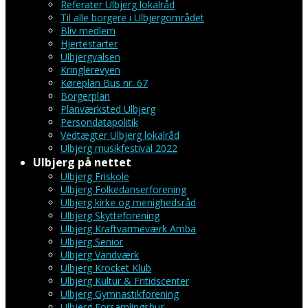
Referater Ulbjerg lokalråd
Til alle borgere i Ulbjergområdet
Bliv medlem
Hjertestarter
Ulbjergvalsen
Kringlerevyen
Køreplan Bus nr. 67
Borgerplan
Planværksted Ulbjerg
Persondatapolitik
Vedtægter Ulbjerg lokalråd
Ulbjerg musikfestival 2022
Ulbjerg på nettet
Ulbjerg Friskole
Ulbjerg Folkedanserforening
Ulbjerg kirke og menighedsråd
Ulbjerg Skytteforening
Ulbjerg Kraftvarmeværk Amba
Ulbjerg Senior
Ulbjerg Vandværk
Ulbjerg Krocket Klub
Ulbjerg Kultur & Fritidscenter
Ulbjerg Gymnastikforening
Ulbjerg Forsamlingshus