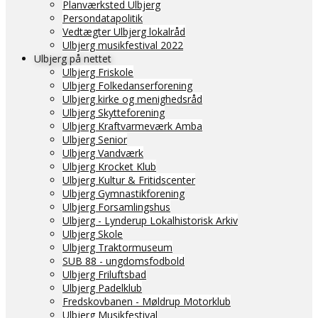
Planværksted Ulbjerg
Persondatapolitik
Vedtægter Ulbjerg lokalråd
Ulbjerg musikfestival 2022
Ulbjerg på nettet
Ulbjerg Friskole
Ulbjerg Folkedanserforening
Ulbjerg kirke og menighedsråd
Ulbjerg Skytteforening
Ulbjerg Kraftvarmeværk Amba
Ulbjerg Senior
Ulbjerg Vandværk
Ulbjerg Krocket Klub
Ulbjerg Kultur & Fritidscenter
Ulbjerg Gymnastikforening
Ulbjerg Forsamlingshus
Ulbjerg - Lynderup Lokalhistorisk Arkiv
Ulbjerg Skole
Ulbjerg Traktormuseum
SUB 88 - ungdomsfodbold
Ulbjerg Friluftsbad
Ulbjerg Padelklub
Fredskovbanen - Møldrup Motorklub
Ulbjerg Musikfestival