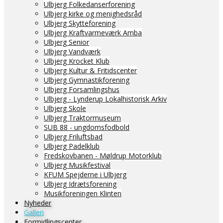
Ulbjerg Folkedanserforening
Ulbjerg kirke og menighedsråd
Ulbjerg Skytteforening
Ulbjerg Kraftvarmeværk Amba
Ulbjerg Senior
Ulbjerg Vandværk
Ulbjerg Krocket Klub
Ulbjerg Kultur & Fritidscenter
Ulbjerg Gymnastikforening
Ulbjerg Forsamlingshus
Ulbjerg - Lynderup Lokalhistorisk Arkiv
Ulbjerg Skole
Ulbjerg Traktormuseum
SUB 88 - ungdomsfodbold
Ulbjerg Friluftsbad
Ulbjerg Padelklub
Fredskovbanen - Møldrup Motorklub
Ulbjerg Musikfestival
KFUM Spejderne i Ulbjerg
Ulbjerg Idrætsforening
Musikforeningen Klinten
Nyheder
Galleri
Formidlingscenter