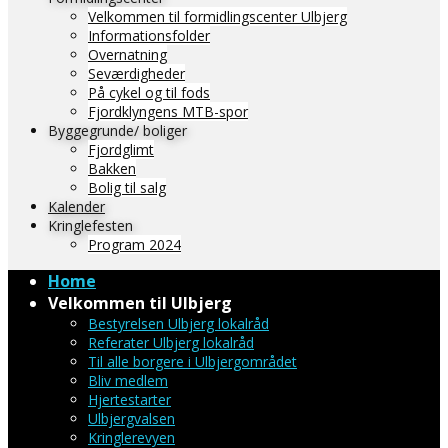
Velkommen til formidlingscenter Ulbjerg
Informationsfolder
Overnatning
Seværdigheder
På cykel og til fods
Fjordklyngens MTB-spor
Byggegrunde/ boliger
Fjordglimt
Bakken
Bolig til salg
Kalender
Kringlefesten
Program 2024
Home
Velkommen til Ulbjerg
Bestyrelsen Ulbjerg lokalråd
Referater Ulbjerg lokalråd
Til alle borgere i Ulbjergområdet
Bliv medlem
Hjertestarter
Ulbjergvalsen
Kringlerevyen