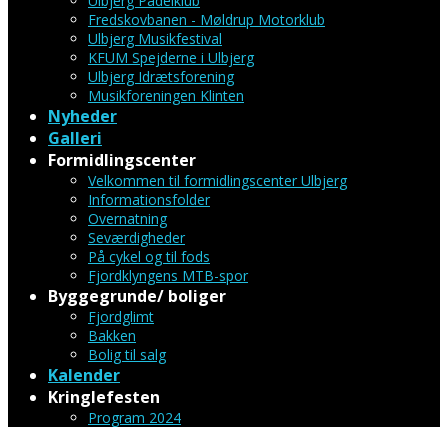
Ulbjerg Padelklub
Fredskovbanen - Møldrup Motorklub
Ulbjerg Musikfestival
KFUM Spejderne i Ulbjerg
Ulbjerg Idrætsforening
Musikforeningen Klinten
Nyheder
Galleri
Formidlingscenter
Velkommen til formidlingscenter Ulbjerg
Informationsfolder
Overnatning
Seværdigheder
På cykel og til fods
Fjordklyngens MTB-spor
Byggegrunde/ boliger
Fjordglimt
Bakken
Bolig til salg
Kalender
Kringlefesten
Program 2024