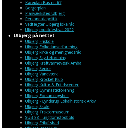
Køreplan Bus nr. 67
Borgerplan
Planværksted Ulbjerg
Persondatapolitik
Vedtægter Ulbjerg lokalråd
Ulbjerg musikfestival 2022
Ulbjerg på nettet
Ulbjerg Friskole
Ulbjerg Folkedanserforening
Ulbjerg kirke og menighedsråd
Ulbjerg Skytteforening
Ulbjerg Kraftvarmeværk Amba
Ulbjerg Senior
Ulbjerg Vandværk
Ulbjerg Krocket Klub
Ulbjerg Kultur & Fritidscenter
Ulbjerg Gymnastikforening
Ulbjerg Forsamlingshus
Ulbjerg - Lynderup Lokalhistorisk Arkiv
Ulbjerg Skole
Ulbjerg Traktormuseum
SUB 88 - ungdomsfodbold
Ulbjerg Friluftsbad