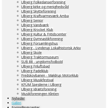
Ulbjerg Folkedanserforening
Ulbjerg kirke og menighedsråd
Ulbjerg Skytteforening
Ulbjerg Kraftvarmeværk Amba
Ulbjerg Senior
Ulbjerg Vandværk
Ulbjerg Krocket Klub
Ulbjerg Kultur & Fritidscenter
Ulbjerg Gymnastikforening
Ulbjerg Forsamlingshus
Ulbjerg - Lynderup Lokalhistorisk Arkiv
Ulbjerg Skole
Ulbjerg Traktormuseum
SUB 88 - ungdomsfodbold
Ulbjerg Friluftsbad
Ulbjerg Padelklub
Fredskovbanen - Møldrup Motorklub
Ulbjerg Musikfestival
KFUM Spejderne i Ulbjerg
Ulbjerg Idrætsforening
Musikforeningen Klinten
Nyheder
Galleri
Formidlingscenter