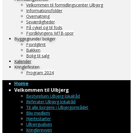
Velkommen til formidlingscenter Ulbjerg
Informationsfolder
Overnatning
Seværdigheder
På cykel og til fods
Fjordklyngens MTB-spor
Byggegrunde/ boliger
Fjordglimt
Bakken
Bolig til salg
Kalender
Kringlefesten
Program 2024
Home
Velkommen til Ulbjerg
Bestyrelsen Ulbjerg lokalråd
Referater Ulbjerg lokalråd
Til alle borgere i Ulbjergområdet
Bliv medlem
Hjertestarter
Ulbjergvalsen
Kringlerevyen