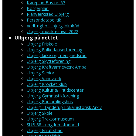
Køreplan Bus nr. 67
Borgerplan
Planværksted Ulbjerg
Persondatapolitik
Vedtægter Ulbjerg lokalråd
Ulbjerg musikfestival 2022
Ulbjerg på nettet
Ulbjerg Friskole
Ulbjerg Folkedanserforening
Ulbjerg kirke og menighedsråd
Ulbjerg Skytteforening
Ulbjerg Kraftvarmeværk Amba
Ulbjerg Senior
Ulbjerg Vandværk
Ulbjerg Krocket Klub
Ulbjerg Kultur & Fritidscenter
Ulbjerg Gymnastikforening
Ulbjerg Forsamlingshus
Ulbjerg - Lynderup Lokalhistorisk Arkiv
Ulbjerg Skole
Ulbjerg Traktormuseum
SUB 88 - ungdomsfodbold
Ulbjerg Friluftsbad