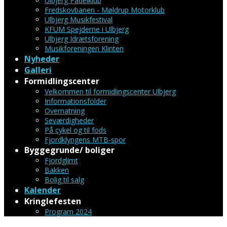
Ulbjerg Padelklub
Fredskovbanen - Møldrup Motorklub
Ulbjerg Musikfestival
KFUM Spejderne i Ulbjerg
Ulbjerg Idrætsforening
Musikforeningen Klinten
Nyheder
Galleri
Formidlingscenter
Velkommen til formidlingscenter Ulbjerg
Informationsfolder
Overnatning
Seværdigheder
På cykel og til fods
Fjordklyngens MTB-spor
Byggegrunde/ boliger
Fjordglimt
Bakken
Bolig til salg
Kalender
Kringlefesten
Program 2024