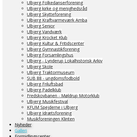
Ulbjerg Folkedanserforening
Ulbjerg kirke og menighedsråd
Ulbjerg Skytteforening
Ulbjerg Kraftvarmeværk Amba
Ulbjerg Senior
Ulbjerg Vandværk
Ulbjerg Krocket Klub
Ulbjerg Kultur & Fritidscenter
Ulbjerg Gymnastikforening
Ulbjerg Forsamlingshus
Ulbjerg - Lynderup Lokalhistorisk Arkiv
Ulbjerg Skole
Ulbjerg Traktormuseum
SUB 88 - ungdomsfodbold
Ulbjerg Friluftsbad
Ulbjerg Padelklub
Fredskovbanen - Møldrup Motorklub
Ulbjerg Musikfestival
KFUM Spejderne i Ulbjerg
Ulbjerg Idrætsforening
Musikforeningen Klinten
Nyheder
Galleri
Formidlingscenter