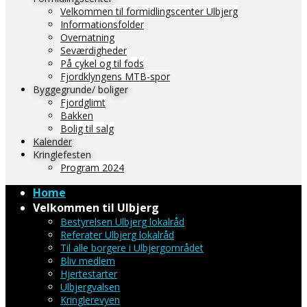
Velkommen til formidlingscenter Ulbjerg
Informationsfolder
Overnatning
Seværdigheder
På cykel og til fods
Fjordklyngens MTB-spor
Byggegrunde/ boliger
Fjordglimt
Bakken
Bolig til salg
Kalender
Kringlefesten
Program 2024
Home
Velkommen til Ulbjerg
Bestyrelsen Ulbjerg lokalråd
Referater Ulbjerg lokalråd
Til alle borgere i Ulbjergområdet
Bliv medlem
Hjertestarter
Ulbjergvalsen
Kringlerevyen