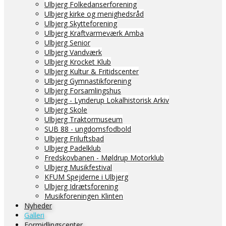
Ulbjerg Folkedanserforening
Ulbjerg kirke og menighedsråd
Ulbjerg Skytteforening
Ulbjerg Kraftvarmeværk Amba
Ulbjerg Senior
Ulbjerg Vandværk
Ulbjerg Krocket Klub
Ulbjerg Kultur & Fritidscenter
Ulbjerg Gymnastikforening
Ulbjerg Forsamlingshus
Ulbjerg - Lynderup Lokalhistorisk Arkiv
Ulbjerg Skole
Ulbjerg Traktormuseum
SUB 88 - ungdomsfodbold
Ulbjerg Friluftsbad
Ulbjerg Padelklub
Fredskovbanen - Møldrup Motorklub
Ulbjerg Musikfestival
KFUM Spejderne i Ulbjerg
Ulbjerg Idrætsforening
Musikforeningen Klinten
Nyheder
Galleri
Formidlingscenter