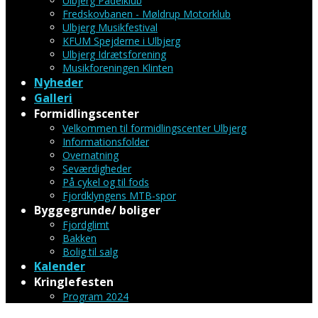
Ulbjerg Padelklub
Fredskovbanen - Møldrup Motorklub
Ulbjerg Musikfestival
KFUM Spejderne i Ulbjerg
Ulbjerg Idrætsforening
Musikforeningen Klinten
Nyheder
Galleri
Formidlingscenter
Velkommen til formidlingscenter Ulbjerg
Informationsfolder
Overnatning
Seværdigheder
På cykel og til fods
Fjordklyngens MTB-spor
Byggegrunde/ boliger
Fjordglimt
Bakken
Bolig til salg
Kalender
Kringlefesten
Program 2024