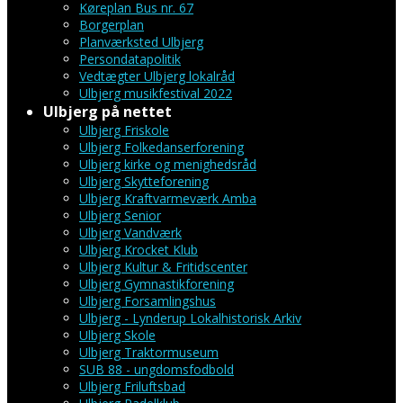
Køreplan Bus nr. 67
Borgerplan
Planværksted Ulbjerg
Persondatapolitik
Vedtægter Ulbjerg lokalråd
Ulbjerg musikfestival 2022
Ulbjerg på nettet
Ulbjerg Friskole
Ulbjerg Folkedanserforening
Ulbjerg kirke og menighedsråd
Ulbjerg Skytteforening
Ulbjerg Kraftvarmeværk Amba
Ulbjerg Senior
Ulbjerg Vandværk
Ulbjerg Krocket Klub
Ulbjerg Kultur & Fritidscenter
Ulbjerg Gymnastikforening
Ulbjerg Forsamlingshus
Ulbjerg - Lynderup Lokalhistorisk Arkiv
Ulbjerg Skole
Ulbjerg Traktormuseum
SUB 88 - ungdomsfodbold
Ulbjerg Friluftsbad