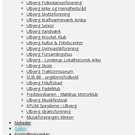
Ulbjerg Folkedanserforening
Ulbjerg kirke og menighedsråd
Ulbjerg Skytteforening
Ulbjerg Kraftvarmeværk Amba
Ulbjerg Senior
Ulbjerg Vandværk
Ulbjerg Krocket Klub
Ulbjerg Kultur & Fritidscenter
Ulbjerg Gymnastikforening
Ulbjerg Forsamlingshus
Ulbjerg - Lynderup Lokalhistorisk Arkiv
Ulbjerg Skole
Ulbjerg Traktormuseum
SUB 88 - ungdomsfodbold
Ulbjerg Friluftsbad
Ulbjerg Padelklub
Fredskovbanen - Møldrup Motorklub
Ulbjerg Musikfestival
KFUM Spejderne i Ulbjerg
Ulbjerg Idrætsforening
Musikforeningen Klinten
Nyheder
Galleri
Formidlingscenter