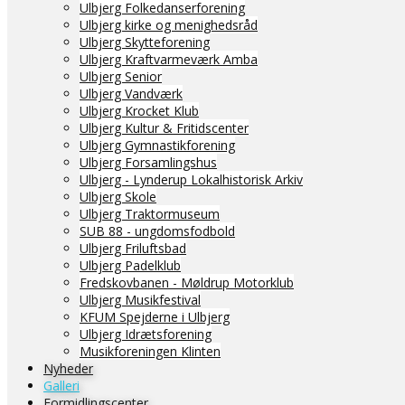
Ulbjerg Folkedanserforening
Ulbjerg kirke og menighedsråd
Ulbjerg Skytteforening
Ulbjerg Kraftvarmeværk Amba
Ulbjerg Senior
Ulbjerg Vandværk
Ulbjerg Krocket Klub
Ulbjerg Kultur & Fritidscenter
Ulbjerg Gymnastikforening
Ulbjerg Forsamlingshus
Ulbjerg - Lynderup Lokalhistorisk Arkiv
Ulbjerg Skole
Ulbjerg Traktormuseum
SUB 88 - ungdomsfodbold
Ulbjerg Friluftsbad
Ulbjerg Padelklub
Fredskovbanen - Møldrup Motorklub
Ulbjerg Musikfestival
KFUM Spejderne i Ulbjerg
Ulbjerg Idrætsforening
Musikforeningen Klinten
Nyheder
Galleri
Formidlingscenter