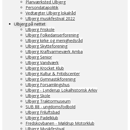
Planværksted Ulbjerg
Persondatapolitik
Vedtægter Ulbjerg lokalråd
Ulbjerg musikfestival 2022
Ulbjerg på nettet
Ulbjerg Friskole
Ulbjerg Folkedanserforening
Ulbjerg kirke og menighedsråd
Ulbjerg Skytteforening
Ulbjerg Kraftvarmeværk Amba
Ulbjerg Senior
Ulbjerg Vandværk
Ulbjerg Krocket Klub
Ulbjerg Kultur & Fritidscenter
Ulbjerg Gymnastikforening
Ulbjerg Forsamlingshus
Ulbjerg - Lynderup Lokalhistorisk Arkiv
Ulbjerg Skole
Ulbjerg Traktormuseum
SUB 88 - ungdomsfodbold
Ulbjerg Friluftsbad
Ulbjerg Padelklub
Fredskovbanen - Møldrup Motorklub
Ulbjerg Musikfestival