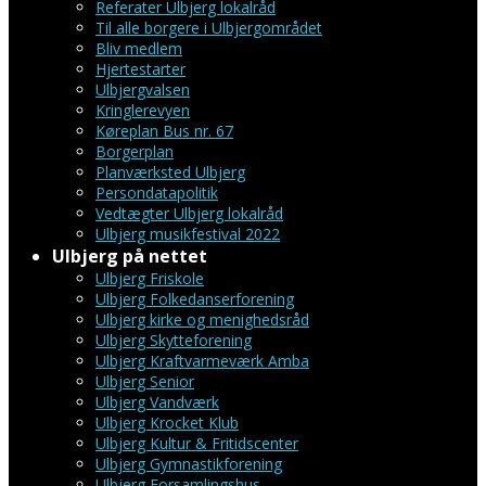
Referater Ulbjerg lokalråd
Til alle borgere i Ulbjergområdet
Bliv medlem
Hjertestarter
Ulbjergvalsen
Kringlerevyen
Køreplan Bus nr. 67
Borgerplan
Planværksted Ulbjerg
Persondatapolitik
Vedtægter Ulbjerg lokalråd
Ulbjerg musikfestival 2022
Ulbjerg på nettet
Ulbjerg Friskole
Ulbjerg Folkedanserforening
Ulbjerg kirke og menighedsråd
Ulbjerg Skytteforening
Ulbjerg Kraftvarmeværk Amba
Ulbjerg Senior
Ulbjerg Vandværk
Ulbjerg Krocket Klub
Ulbjerg Kultur & Fritidscenter
Ulbjerg Gymnastikforening
Ulbjerg Forsamlingshus