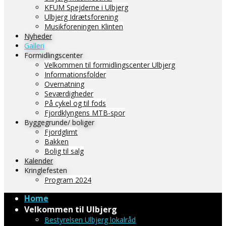
KFUM Spejderne i Ulbjerg
Ulbjerg Idrætsforening
Musikforeningen Klinten
Nyheder
Galleri
Formidlingscenter
Velkommen til formidlingscenter Ulbjerg
Informationsfolder
Overnatning
Seværdigheder
På cykel og til fods
Fjordklyngens MTB-spor
Byggegrunde/ boliger
Fjordglimt
Bakken
Bolig til salg
Kalender
Kringlefesten
Program 2024
Home
Velkommen til Ulbjerg
Bestyrelsen Ulbjerg lokalråd