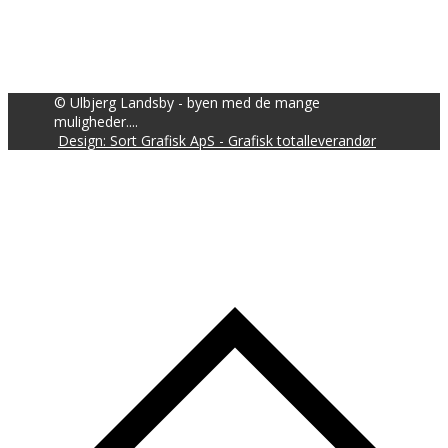
© Ulbjerg Landsby - byen med de mange
muligheder....
Design: Sort Grafisk ApS - Grafisk totalleverandør