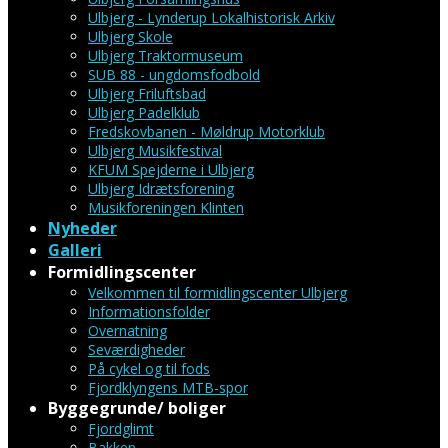
Ulbjerg - Lynderup Lokalhistorisk Arkiv
Ulbjerg Skole
Ulbjerg Traktormuseum
SUB 88 - ungdomsfodbold
Ulbjerg Friluftsbad
Ulbjerg Padelklub
Fredskovbanen - Møldrup Motorklub
Ulbjerg Musikfestival
KFUM Spejderne i Ulbjerg
Ulbjerg Idrætsforening
Musikforeningen Klinten
Nyheder
Galleri
Formidlingscenter
Velkommen til formidlingscenter Ulbjerg
Informationsfolder
Overnatning
Seværdigheder
På cykel og til fods
Fjordklyngens MTB-spor
Byggegrunde/ boliger
Fjordglimt
Bakken