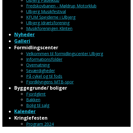
Ulbjerg Padelklub
Fredskovbanen - Møldrup Motorklub
Ulbjerg Musikfestival
KFUM Spejderne i Ulbjerg
Ulbjerg Idrætsforening
Musikforeningen Klinten
Nyheder
Galleri
Formidlingscenter
Velkommen til formidlingscenter Ulbjerg
Informationsfolder
Overnatning
Seværdigheder
På cykel og til fods
Fjordklyngens MTB-spor
Byggegrunde/ boliger
Fjordglimt
Bakken
Bolig til salg
Kalender
Kringlefesten
Program 2024