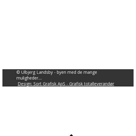
© Ulbjerg Landsby - byen med de mange
muligheder....
Design: Sort Grafisk ApS - Grafisk totalleverandør