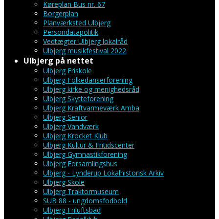
Køreplan Bus nr. 67
Borgerplan
Planværksted Ulbjerg
Persondatapolitik
Vedtægter Ulbjerg lokalråd
Ulbjerg musikfestival 2022
Ulbjerg på nettet
Ulbjerg Friskole
Ulbjerg Folkedanserforening
Ulbjerg kirke og menighedsråd
Ulbjerg Skytteforening
Ulbjerg Kraftvarmeværk Amba
Ulbjerg Senior
Ulbjerg Vandværk
Ulbjerg Krocket Klub
Ulbjerg Kultur & Fritidscenter
Ulbjerg Gymnastikforening
Ulbjerg Forsamlingshus
Ulbjerg - Lynderup Lokalhistorisk Arkiv
Ulbjerg Skole
Ulbjerg Traktormuseum
SUB 88 - ungdomsfodbold
Ulbjerg Friluftsbad