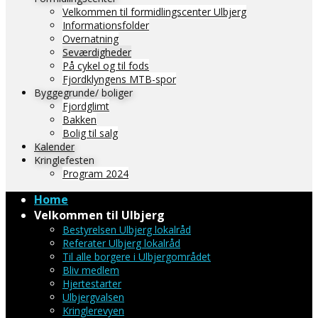
Velkommen til formidlingscenter Ulbjerg
Informationsfolder
Overnatning
Seværdigheder
På cykel og til fods
Fjordklyngens MTB-spor
Byggegrunde/ boliger
Fjordglimt
Bakken
Bolig til salg
Kalender
Kringlefesten
Program 2024
Home
Velkommen til Ulbjerg
Bestyrelsen Ulbjerg lokalråd
Referater Ulbjerg lokalråd
Til alle borgere i Ulbjergområdet
Bliv medlem
Hjertestarter
Ulbjergvalsen
Kringlerevyen