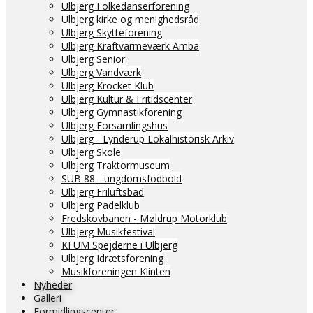
Ulbjerg Folkedanserforening
Ulbjerg kirke og menighedsråd
Ulbjerg Skytteforening
Ulbjerg Kraftvarmeværk Amba
Ulbjerg Senior
Ulbjerg Vandværk
Ulbjerg Krocket Klub
Ulbjerg Kultur & Fritidscenter
Ulbjerg Gymnastikforening
Ulbjerg Forsamlingshus
Ulbjerg - Lynderup Lokalhistorisk Arkiv
Ulbjerg Skole
Ulbjerg Traktormuseum
SUB 88 - ungdomsfodbold
Ulbjerg Friluftsbad
Ulbjerg Padelklub
Fredskovbanen - Møldrup Motorklub
Ulbjerg Musikfestival
KFUM Spejderne i Ulbjerg
Ulbjerg Idrætsforening
Musikforeningen Klinten
Nyheder
Galleri
Formidlingscenter